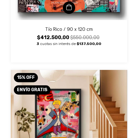
Tío Rico / 90 x 120 cm
$412.500,00
$550.000,00
3
cuotas sin interés de
$137.500,00
15
%
OFF
ENVÍO GRATIS